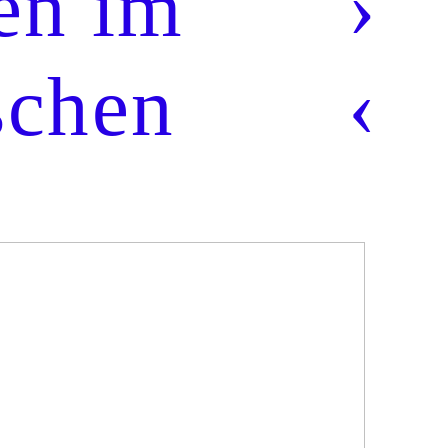
en im
›
schen
‹